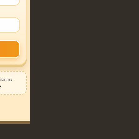
ьницу.
.